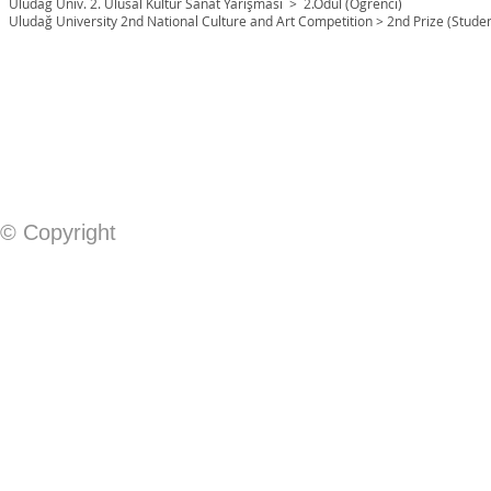
Uludağ Üniv. 2. Ulusal Kültür Sanat Yarışması > 2.Ödül (Öğrenci)
Uludağ University 2nd National Culture and Art Competition > 2nd Prize (Studen
© Copyright