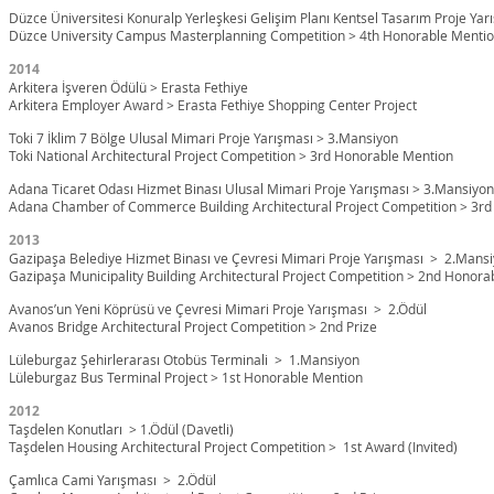
Düzce Üniversitesi Konuralp Yerleşkesi Gelişim Planı Kentsel Tasarım Proje Ya
Düzce University Campus Masterplanning Competition > 4th Honorable Menti
2014
Arkitera İşveren Ödülü > Erasta Fethiye
Arkitera Employer Award > Erasta Fethiye Shopping Center Project
Toki 7 İklim 7 Bölge Ulusal Mimari Proje Yarışması > 3.Mansiyon
Toki National Architectural Project Competition > 3rd Honorable Mention
Adana Ticaret Odası Hizmet Binası Ulusal Mimari Proje Yarışması > 3.Mansiyon
Adana Chamber of Commerce Building Architectural Project Competition > 3r
2013
Gazipaşa Belediye Hizmet Binası ve Çevresi Mimari Proje Yarışması
>
2.Mans
Gazipaşa Municipality Building Architectural Project Competition > 2nd Honor
Avanos’un Yeni Köprüsü ve Çevresi Mimari Proje Yarışması > 2.Ödül
Avanos Bridge Architectural Project Competition > 2nd Prize
Lüleburgaz Şehirlerarası Otobüs Terminali > 1.Mansiyon
Lüleburgaz Bus Terminal Project > 1st Honorable Mention
2012
Taşdelen Konutları > 1.Ödül (Davetli)
Taşdelen Housing Architectural Project Competition > 1st Award (Invited)
Çamlıca Cami Yarışması > 2.Ödül