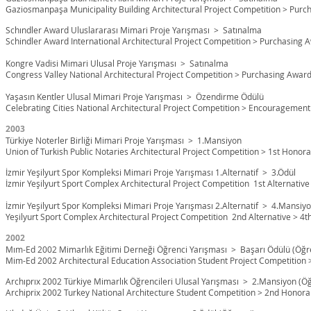
Gaziosmanpaşa Municipality Building Architectural Project Competition > Pur
Schındler Award Uluslararası Mimari Proje Yarışması > Satınalma
Schindler Award International Architectural Project Competition > Purchasing 
Kongre Vadisi Mimari Ulusal Proje Yarışması > Satınalma
Congress Valley National Architectural Project Competition > Purchasing Awar
Yaşasın Kentler Ulusal Mimari Proje Yarışması > Özendirme Ödülü
Celebrating Cities National Architectural Project Competition > Encouragemen
2003
Türkiye Noterler Birliği Mimari Proje Yarışması > 1.Mansiyon
Union of Turkish Public Notaries Architectural Project Competition > 1st Hono
İzmir Yeşilyurt Spor Kompleksi Mimari Proje Yarışması 1.Alternatif > 3.Ödül
İzmir Yeşilyurt Sport Complex Architectural Project Competition 1st Alternative
İzmir Yeşilyurt Spor Kompleksi Mimari Proje Yarışması 2.Alternatif > 4.Mansiy
Yeşilyurt Sport Complex Architectural Project Competition 2nd Alternative > 4
2002
Mım-Ed 2002 Mimarlık Eğitimi Derneği Öğrenci Yarışması > Başarı Ödülü
(Öğr
Mim-Ed 2002 Architectural Education Association Student Project Competition
Archıprıx 2002 Türkiye Mimarlık Öğrencileri Ulusal Yarışması > 2.Mansiyon (Öğ
Archiprix 2002 Turkey National Architecture Student Competition > 2nd Honora