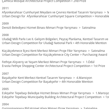
Çamlıca Mosque Architectural Project Competition > 2nd Prize
2011
Afyonkarahisar Cumhuriyet Meydanı ve Çevresi Kentsel Tasarım Yarışması >
M
Urban Design for Afyonkarahisar Cumhuriyet Square Competition > Honorabl
2009
Denizli Belediyesi Hizmet Binası Mimari Proje Yarışması > Satınalma
2008
Uludağ Milli Parkı I.ve II. Gelişim Bölgeleri, Peyzaj Planlama, Kentsel Tasarım 
Urban Design Competition for Uludağ National Park > 4th Honorable Mentio
Küçükçekmece İlçesi Kent Merkezi Mimari Proje Fikir Yarışması > Satınalma
Urban Design Competition for Küçükçekmece City Center > Purchasing Award
Fethiye Alışveriş ve Yaşam Merkezi Mimari Proje Yarışması > 1.Ödül
Erasta Fethiye Shopping Center Architectural Project Competition > 1st Prize
2007
Başakşehir Kent Merkezi Kentsel Tasarım Yarışması > 4.Mansiyon
Urban Design Competition for Başakşehir > 4th Honorable Mention
2005
Eskişehir Tepebaşı Belediye Hizmet Binası Mimari Proje Yarışması > 1.Mansiy
Eskişehir Tepebaşı Municipality Building Architectural Project Competition > 
2004
Gaziosmanpaşa Bld.Hizmet Alanı Mimari Proje Yarışması > Satınalma